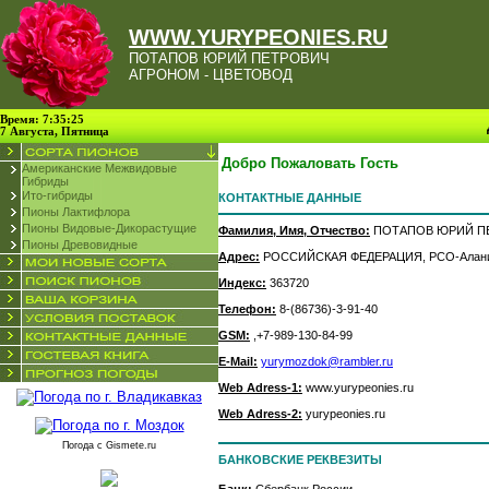
WWW.YURYPEONIES.RU
ПОТАПОВ ЮРИЙ ПЕТРОВИЧ
АГРОНОМ - ЦВЕТОВОД
Время: 7:35:25
7 Августа, Пятница
Добро Пожаловать Гость
Американские Межвидовые
Гибриды
Ито-гибриды
КОНТАКТНЫЕ ДАННЫЕ
Пионы Лактифлора
Пионы Видовые-Дикорастущие
Фамилия, Имя, Отчество:
ПОТАПОВ ЮРИЙ П
Пионы Древовидные
Адрес:
РОССИЙСКАЯ ФЕДЕРАЦИЯ, РСО-Алания, г
Индекс:
363720
Телефон:
8-(86736)-3-91-40
GSM:
,+7-989-130-84-99
E-Mail:
yurymozdok@rambler.ru
Web Adress-1:
www.yurypeonies.ru
Web Adress-2:
yurypeonies.ru
Погода с
Gismete.ru
БАНКОВСКИЕ РЕКВЕЗИТЫ