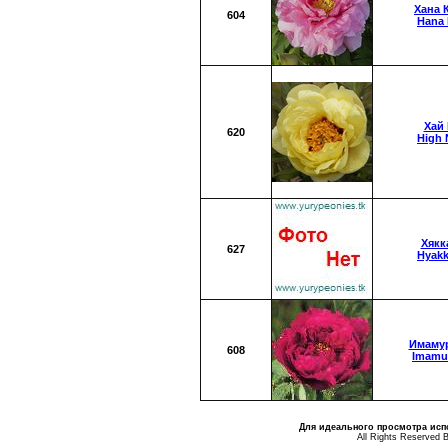
Хана 
604
Hana 
Хай
620
High
Хякк
627
Hyak
Имаму
608
Imamu
Для идеального просмотра испо
All Rights Reserved 