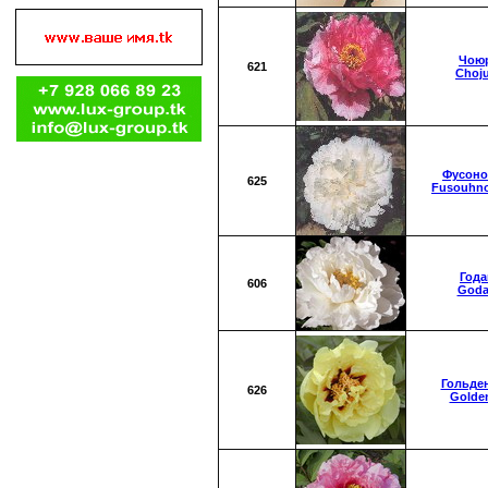
Чою
621
Choj
Фусоно
625
Fusouhn
Год
606
Goda
Гольде
626
Golden