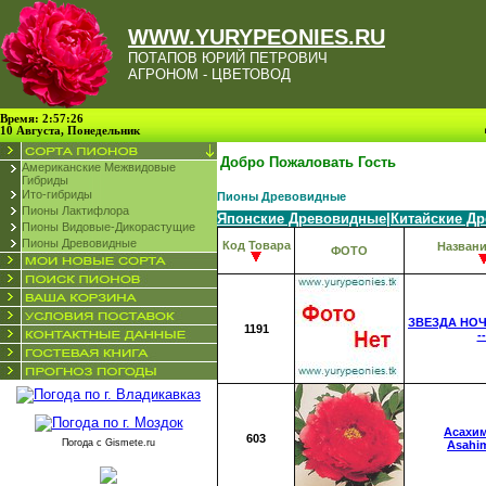
WWW.YURYPEONIES.RU
ПОТАПОВ ЮРИЙ ПЕТРОВИЧ
АГРОНОМ - ЦВЕТОВОД
Время: 2:57:26
10 Августа, Понедельник
Добро Пожаловать Гость
Американские Межвидовые
Гибриды
Ито-гибриды
Пионы Древовидные
Пионы Лактифлора
Японские Древовидные
|
Китайские Д
Пионы Видовые-Дикорастущие
Пионы Древовидные
Код Товара
Названи
ФОТО
ЗВЕЗДА НО
1191
--
Асахи
603
Погода с
Gismete.ru
Asahi