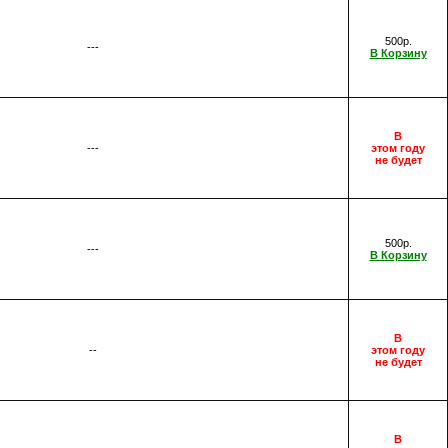
500р.
---
В Корзину
В
---
этом году
не будет
500р.
---
В Корзину
В
--
этом году
не будет
В