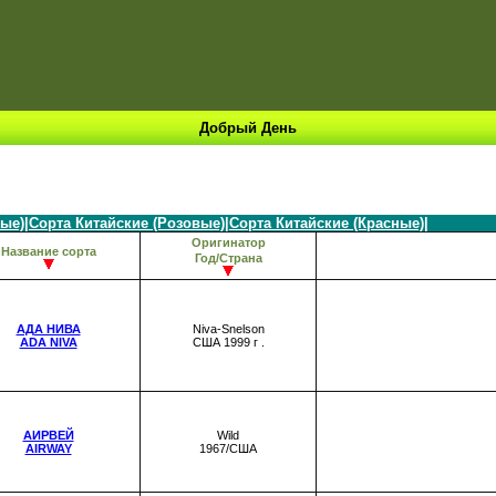
Добрый День
лые)
|
Сорта Китайские (Розовые)
|
Сорта Китайские (Красные)
|
Оригинатор
Название сорта
Год/Страна
АДА НИВА
Niva-Snelson
ADA NIVA
США 1999 г .
АИРВЕЙ
Wild
AIRWAY
1967/США