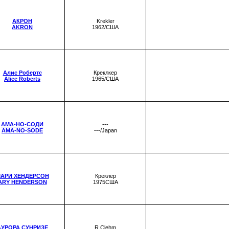
АКРОН
Krekler
AKRON
1962/США
Алис Робертс
Креклкер
Alice Roberts
1965/США
АМА-НО-СОДИ
---
AMA-NO-SODE
---/Japan
АРИ ХЕНДЕРСОН
Креклер
ARY HENDERSON
1975США
АУРОРА СУНРИЗЕ
R Clehm