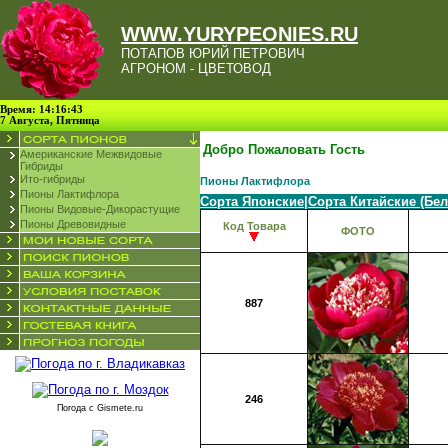
WWW.YURYPEONIES.RU
ПОТАПОВ ЮРИЙ ПЕТРОВИЧ
АГРОНОМ - ЦВЕТОВОД
Время: 14:16:43
7 Августа, Пятница
Добро Пожаловать Гость
Американские Межвидовые
Гибриды
Ито-гибриды
Пионы Лактифлора
Пионы Лактифлора
Сорта Японские
|
Сорта Китайские (Бе
Пионы Видовые-Дикорастущие
Пионы Древовидные
Код Товара
ФОТО
887
246
Погода с
Gismete.ru