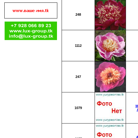
248
1112
247
М
1079