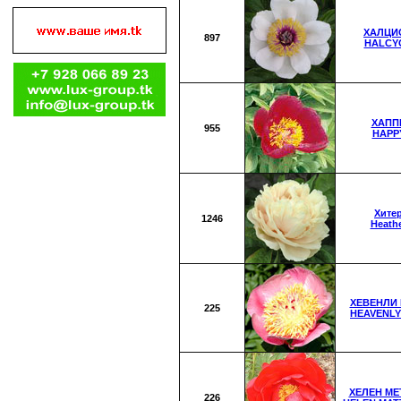
ХАЛЦИ
897
HALCY
ХАПП
955
HAPP
Хите
1246
Heath
ХЕВЕНЛИ
225
HEAVENLY
ХЕЛЕН М
226