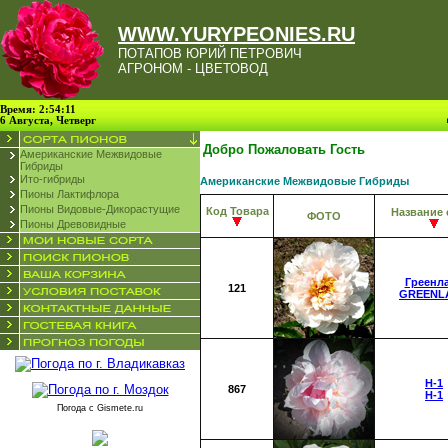
WWW.YURYPEONIES.RU
ПОТАПОВ ЮРИЙ ПЕТРОВИЧ
АГРОНОМ - ЦВЕТОВОД
Время: 2:54:11
6 Августа, Четверг
Добро Пожаловать Гость
Американские Межвидовые
Гибриды
Ито-гибриды
Американские Межвидовые Гибриды
Пионы Лактифлора
Пионы Видовые-Дикорастущие
Код Товара
Название 
ФОТО
Пионы Древовидные
Греенл
121
GREENL
H-1
867
H-1
Погода с
Gismete.ru