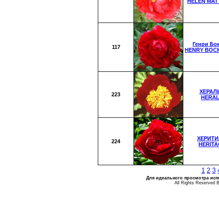
HELEN MA
Генри Бо
117
HENRY BOC
ХЕРАЛ
223
HERA
ХЕРИТ
224
HERITA
1
2
3
Для идеального просмотра испо
All Rights Reserved 