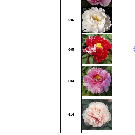
606
Ш
605
604
614