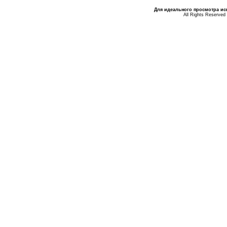
Для идеального просмотра исп
All Rights Reserved