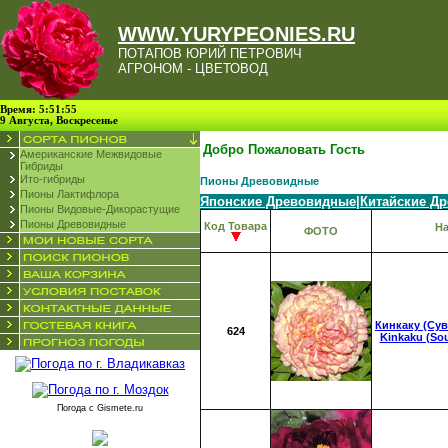
WWW.YURYPEONIES.RU
ПОТАПОВ ЮРИЙ ПЕТРОВИЧ
АГРОНОМ - ЦВЕТОВОД
Время: 5:51:55
9 Августа, Воскресенье
Добро Пожаловать Гость
Американские Межвидовые
Гибриды
Ито-гибриды
Пионы Древовидные
Пионы Лактифлора
Японские Древовидные
|
Китайские Д
Пионы Видовые-Дикорастущие
Пионы Древовидные
Код Товара
На
ФОТО
Кинкаку (Су
624
Kinkaku (So
Погода с
Gismete.ru