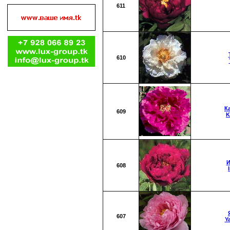
611
610
К
609
K
И
608
607
Y