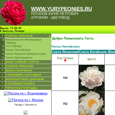
WWW.YURYPEONIES.RU
ПОТАПОВ ЮРИЙ ПЕТРОВИЧ
АГРОНОМ - ЦВЕТОВОД
Время: 15:40:38
6 Августа, Четверг
Добро Пожаловать Гость
Американские Межвидовые
Гибриды
Ито-гибриды
Пионы Лактифлора
Пионы Лактифлора
Сорта Японские
|
Сорта Китайские (Бе
Пионы Видовые-Дикорастущие
Пионы Древовидные
Код Товара
ФОТО
742
752
Погода с
Gismete.ru