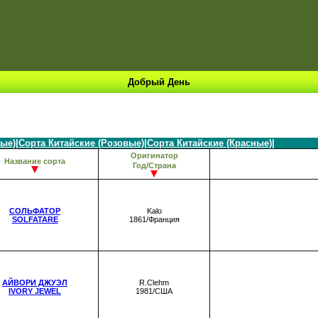
Добрый День
лые)
|
Сорта Китайские (Розовые)
|
Сорта Китайские (Красные)
|
Оригинатор
Название сорта
Год/Страна
СОЛЬФАТОР
Kalo
SOLFATARE
1861/Франция
АЙВОРИ ДЖУЭЛ
R.Clehm
IVORY JEWEL
1981/США