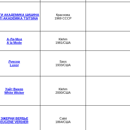
ТИ АКАДЕМИКА ЦИЦИНА
Краснова
TI AKADEMIKA TSITSINA
1969 СССР
А-Ля-Мод
Klehm
A la Mode
1981/США
Луксор
Sass
Luxor
1933/США
Уайт Викер
Klehm
White Wicker
2000/США
ЭЖЕРНИ ВЕРДЬЕ
Calot
EUGENE VERDIER
1864/США