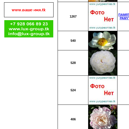
ПАМЯ
1267
PAMY
540
528
524
406