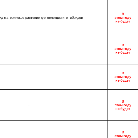
В
д материнское растение для селекции ито гибридов
этом году
не будет
В
---
этом году
не будет
В
---
этом году
не будет
В
--
этом году
не будет
В
---
этом году