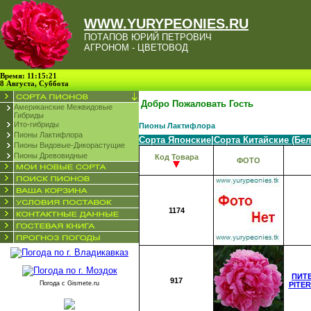
WWW.YURYPEONIES.RU
ПОТАПОВ ЮРИЙ ПЕТРОВИЧ
АГРОНОМ - ЦВЕТОВОД
Время: 11:15:21
8 Августа, Суббота
Добро Пожаловать Гость
Американские Межвидовые
Гибриды
Ито-гибриды
Пионы Лактифлора
Пионы Лактифлора
Сорта Японские
|
Сорта Китайские (Бе
Пионы Видовые-Дикорастущие
Пионы Древовидные
Код Товара
ФОТО
1174
ПИТЕ
917
Погода с
Gismete.ru
PITE