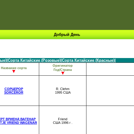
Добрый День
лые)
|
Сорта Китайские (Розовые)
|
Сорта Китайские (Красные)
|
Оригинатор
Название сорта
Год/Страна
СОРЦЕРОР
R. Clehm
SORCEROR
1995 США
РТ ВРИЕНД ВАГЕНАР
Friend
RTJE VRIEND WAGENAR
США 1996 г .