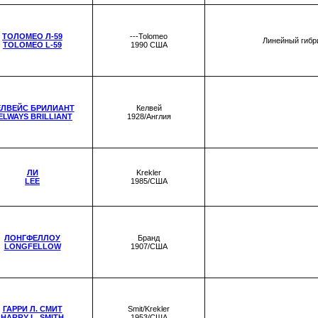
ТОЛОМЕО Л-59
---Tolomeo
Линейный гибри
TOLOMEO L-59
1990 США
ЕЛВЕЙС БРИЛИАНТ
Келвей
ELWAYS BRILLIANT
1928/Англия
ЛИ
Krekler
LEE
1985/США
ЛОНГФЕЛЛОУ
Бранд
LONGFELLOW
1907/США
ГАРРИ Л. СМИТ
Smit/Krekler
HARRY L. SMITH
1953/США