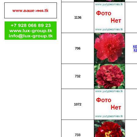
1136
К
706
K
732
1072
733